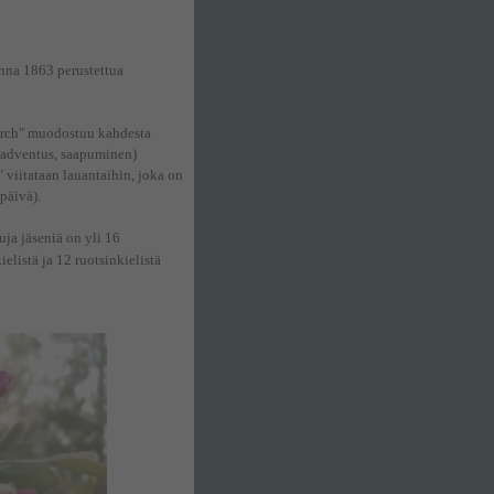
na 1863 perustettua
urch" muodostuu kahdesta
. adventus, saapuminen)
" viitataan lauantaihin, joka on
päivä).
ja jäseniä on yli
16
listä ja 12 ruotsinkielistä