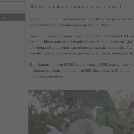
Olemme maailmanlaajuinen seurakuntaperhe
amat
Seurakuntamme kuuluu Suomen Adventtikirkkoon ja on osa vuon
kansainvälistä Seitsemännen päivän Adventtikirkkoa.
Kansainvälisen kirkkomme nimi "the Seventh-day Adventist Ch
meille kirkkona tärkeästä uskonkohdasta. Sanalla "adventti" (lat
tarkoitetaan Kristuksen toista tulemusta, sanalla "seitsemäs päivä
raamatullisen viikon seitsemäs päivä; sapatti (hepr. šabbat, levon 
Kirkollamme on noin 60 000 seurakuntaa yli 200 maassa. Kastettu
miljoonaa ja puhuttuja kieliä
noin 880. Suomessa on 61 suomenkie
paikallisseurakuntaa.